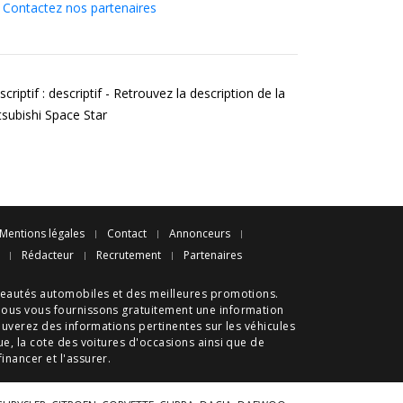
Contactez nos partenaires
criptif : descriptif - Retrouvez la description de la
tsubishi Space Star
Mentions légales
Contact
Annonceurs
Rédacteur
Recrutement
Partenaires
eautés automobiles
et des meilleures
promotions
.
nous vous fournissons gratuitement une information
ouverez des informations pertinentes sur les véhicules
ue
, la cote des
voitures d'occasions
ainsi que de
 financer et l'assurer.