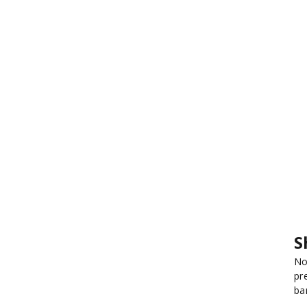
S
No
pr
ba