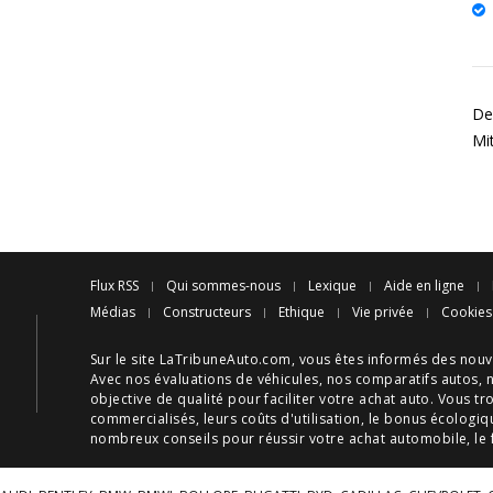
Des
Mi
Flux RSS
Qui sommes-nous
Lexique
Aide en ligne
Médias
Constructeurs
Ethique
Vie privée
Cookies
Sur le site LaTribuneAuto.com, vous êtes informés des
nouv
Avec nos
évaluations de véhicules
, nos
comparatifs autos
, 
objective de qualité pour faciliter votre
achat auto
. Vous tr
commercialisés, leurs
coûts d'utilisation
, le
bonus écologiq
nombreux
conseils
pour réussir votre
achat automobile
, le