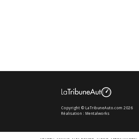
Copyright © LaTribuneAuto.com 2026
Réalisation :
Mentalworks