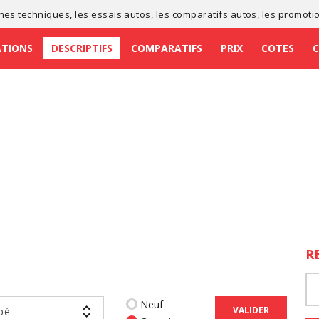
ches techniques
, les
essais autos
, les
comparatifs autos
, les
promoti
ATIONS
DESCRIPTIFS
COMPARATIFS
PRIX
COTES
R
Neuf
VALIDER
pé