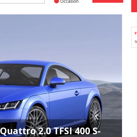
Occasion
V
S
uattro 2.0 TFSI 400 S-