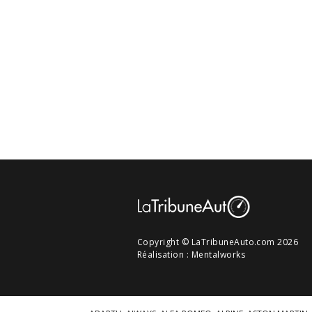
Copyright © LaTribuneAuto.com 2026
Réalisation :
Mentalworks