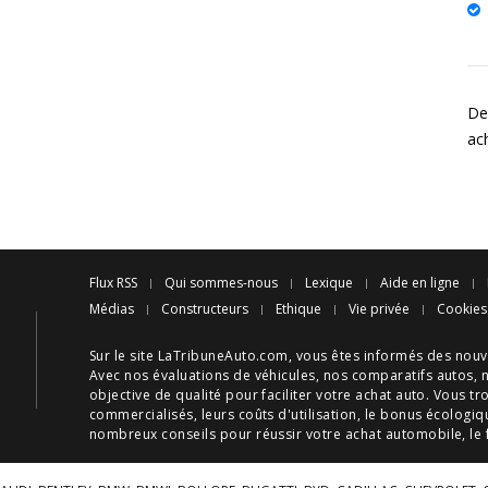
Des
ac
Flux RSS
Qui sommes-nous
Lexique
Aide en ligne
Médias
Constructeurs
Ethique
Vie privée
Cookies
Sur le site LaTribuneAuto.com, vous êtes informés des
nouv
Avec nos
évaluations de véhicules
, nos
comparatifs autos
, 
objective de qualité pour faciliter votre
achat auto
. Vous tr
commercialisés, leurs
coûts d'utilisation
, le
bonus écologiq
nombreux
conseils
pour réussir votre
achat automobile
, le