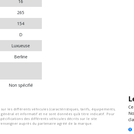
16
265
154
D
Luxueuse
Berline
Non spécifié
L
Ce
ur les différents véhicules (caractéristiques, tarifs, équipements,
No
général et informatif et ne sont données qu'à titre indicatif. Pour
spécifications des différents véhicules décrits sur le site
cla
nseigner auprès du partenaire agréé de la marque.