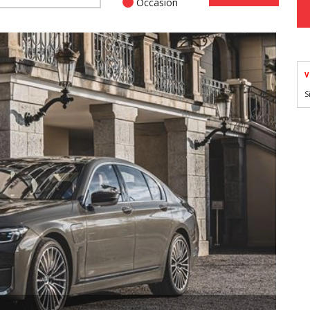
Occasion
V
S