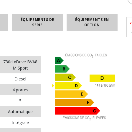
ÉQUIPEMENTS DE
ÉQUIPEMENTS EN
V
SÉRIE
OPTION
J
730d xDrive BVA8
M Sport
Diesel
4 portes
5
Automatique
Intégrale