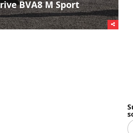
rive BVA8 M Sport
S
s