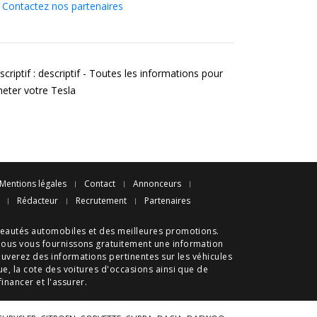
Contactez nos partenaires
criptif : descriptif - Toutes les informations pour
heter votre Tesla
Mentions légales
Contact
Annonceurs
Rédacteur
Recrutement
Partenaires
eautés automobiles
et des meilleures
promotions
.
nous vous fournissons gratuitement une information
ouverez des informations pertinentes sur les véhicules
ue
, la cote des
voitures d'occasions
ainsi que de
 financer et l'assurer.