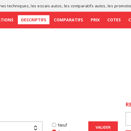
ches techniques
, les
essais autos
, les
comparatifs autos
, les
promoti
ATIONS
DESCRIPTIFS
COMPARATIFS
PRIX
COTES
R
Neuf
VALIDER