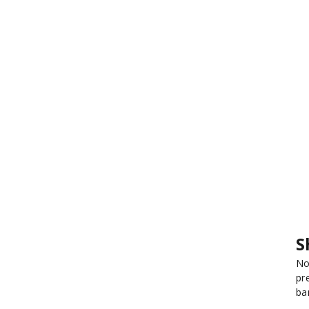
S
No
pr
ba