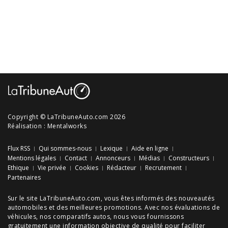
Copyright © LaTribuneAuto.com 2026
Réalisation :
Mentalworks
Flux RSS
Qui sommes-nous
Lexique
Aide en ligne
Mentions légales
Contact
Annonceurs
Médias
Constructeurs
Ethique
Vie privée
Cookies
Rédacteur
Recrutement
Partenaires
Sur le site LaTribuneAuto.com, vous êtes informés des
nouveautés
automobiles
et des meilleures
promotions
. Avec nos
évaluations de
véhicules
, nos
comparatifs autos
, nous vous fournissons
gratuitement une information objective de qualité pour faciliter