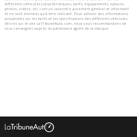
différents véhicules (caractéristiques, tarifs, équipements, options,
photos, vidéos, etc.) ont un caractère purement général et informatif
et ne sont données qu'à titre indicatif. Pour obtenir des informations
actualisées sur les tarifs et les spécifications des différents véhicules
décrits sur le site LaTribuneAuto.com, nous vous recommandons de
vous renseigner auprès du partenaire agréé de la marque.