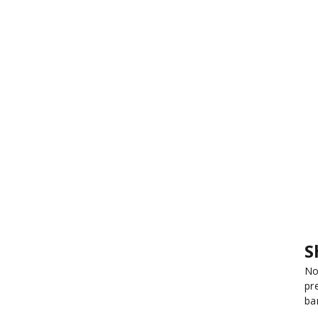
S
No
pr
ba