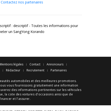
Contactez nos partenaires
criptif : descriptif - Toutes les informations pour
heter un SangYong Korando
Mentions légales
Contact
Annonceurs
Rédacteur
Recrutement
Partenaires
eautés automobiles
et des meilleures
promotions
.
nous vous fournissons gratuitement une information
ouverez des informations pertinentes sur les véhicules
ue
, la cote des
voitures d'occasions
ainsi que de
 financer et l'assurer.