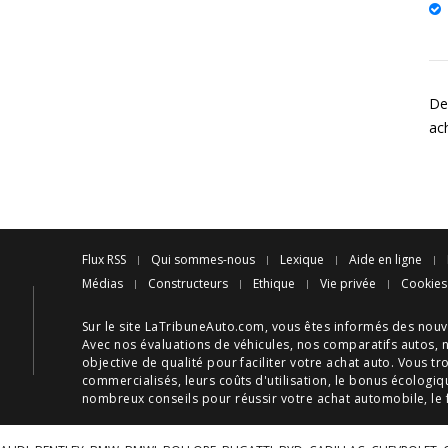
Des
ac
Flux RSS
Qui sommes-nous
Lexique
Aide en ligne
Médias
Constructeurs
Ethique
Vie privée
Cookies
Sur le site LaTribuneAuto.com, vous êtes informés des
nouv
Avec nos
évaluations de véhicules
, nos
comparatifs autos
, 
objective de qualité pour faciliter votre
achat auto
. Vous tr
commercialisés, leurs
coûts d'utilisation
, le
bonus écologiq
nombreux
conseils
pour réussir votre
achat automobile
, le