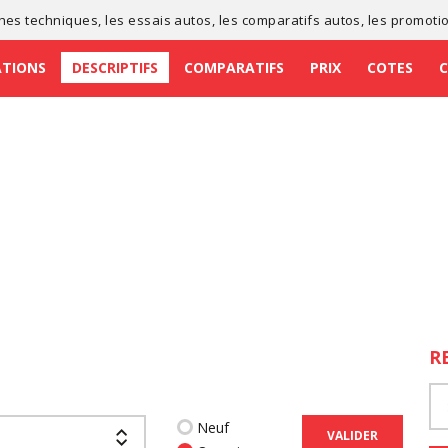
ches techniques
, les
essais autos
, les
comparatifs autos
, les
promoti
ATIONS
DESCRIPTIFS
COMPARATIFS
PRIX
COTES
R
Neuf
VALIDER