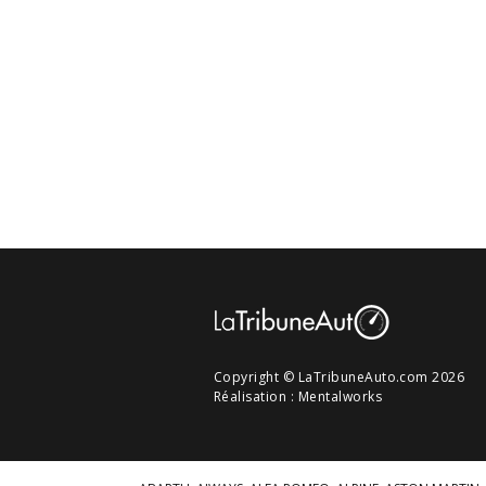
Copyright © LaTribuneAuto.com 2026
Réalisation :
Mentalworks