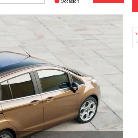
Occasion
V
S