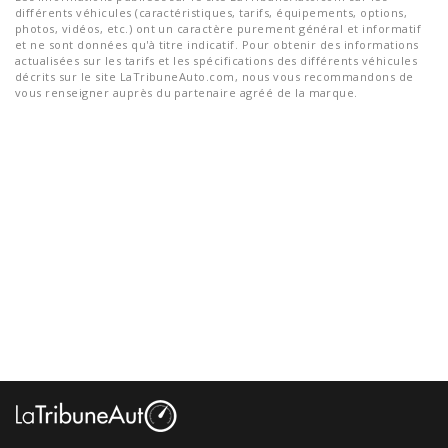
différents véhicules (caractéristiques, tarifs, équipements, options,
photos, vidéos, etc.) ont un caractère purement général et informatif
et ne sont données qu'à titre indicatif. Pour obtenir des informations
actualisées sur les tarifs et les spécifications des différents véhicules
décrits sur le site LaTribuneAuto.com, nous vous recommandons de
vous renseigner auprès du partenaire agréé de la marque.