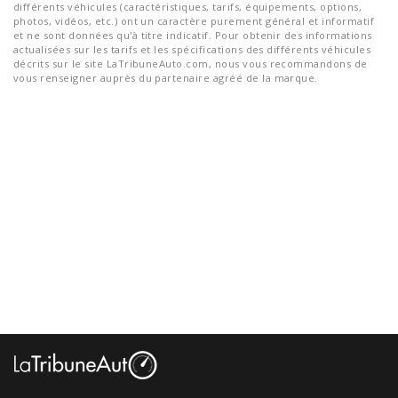
différents véhicules (caractéristiques, tarifs, équipements, options,
photos, vidéos, etc.) ont un caractère purement général et informatif
et ne sont données qu'à titre indicatif. Pour obtenir des informations
actualisées sur les tarifs et les spécifications des différents véhicules
décrits sur le site LaTribuneAuto.com, nous vous recommandons de
vous renseigner auprès du partenaire agréé de la marque.