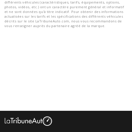
différents véhicules (caractéristiques, tarifs, équipements, options,
photos, vidéos, etc.) ont un caractère purement général et informatif
et ne sont données qu'à titre indicatif. Pour obtenir des informations
actualisées sur les tarifs et les spécifications des différents véhicules
décrits sur le site LaTribuneAuto.com, nous vous recommandons de
vous renseigner auprès du partenaire agréé de la marque.