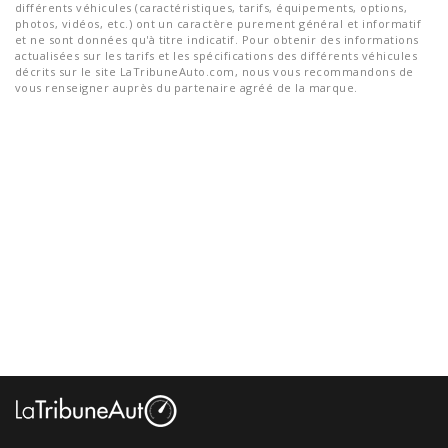
différents véhicules (caractéristiques, tarifs, équipements, options,
photos, vidéos, etc.) ont un caractère purement général et informatif
et ne sont données qu'à titre indicatif. Pour obtenir des informations
actualisées sur les tarifs et les spécifications des différents véhicules
décrits sur le site LaTribuneAuto.com, nous vous recommandons de
vous renseigner auprès du partenaire agréé de la marque.