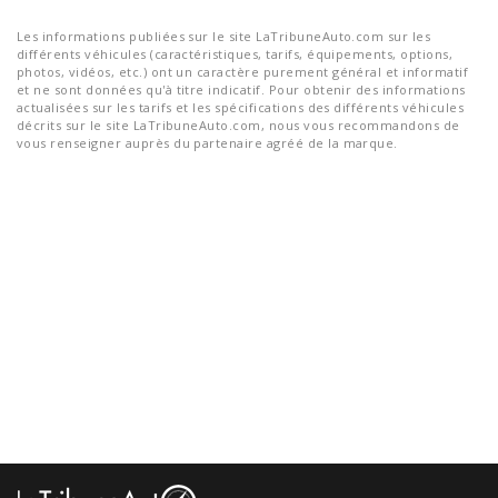
Les informations publiées sur le site LaTribuneAuto.com sur les
différents véhicules (caractéristiques, tarifs, équipements, options,
photos, vidéos, etc.) ont un caractère purement général et informatif
et ne sont données qu'à titre indicatif. Pour obtenir des informations
actualisées sur les tarifs et les spécifications des différents véhicules
décrits sur le site LaTribuneAuto.com, nous vous recommandons de
vous renseigner auprès du partenaire agréé de la marque.