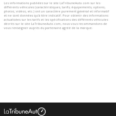
Les informations publiées sur le site LaTribuneAuto.com sur les
différents véhicules (caractéristiques, tarifs, équipements, options,
photos, vidéos, etc.) ont un caractère purement général et informatif
et ne sont données qu'à titre indicatif. Pour obtenir des informations
actualisées sur les tarifs et les spécifications des différents véhicules
décrits sur le site LaTribuneAuto.com, nous vous recommandons de
vous renseigner auprès du partenaire agréé de la marque.