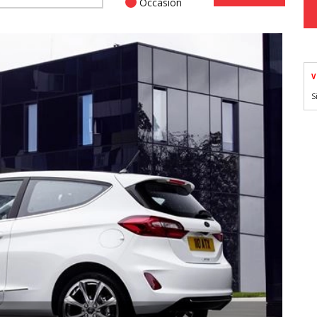
Occasion
V
S