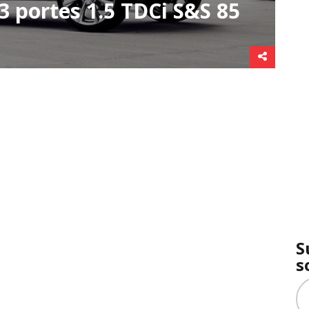
3 portes 1.5 TDCi S&S 85
S
s