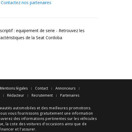
Contactez nos partenaires
scriptif : equipement de serie - Retrouvez les
ractéristiques de la Seat Cordoba
Mentions légales
Contact
Annonceurs
Rédacteur
Recrutement
Partenaires
eautés automobiles
et des meilleures
promotions
.
nous vous fournissons gratuitement une information
ouverez des informations pertinentes sur les véhicules
ue
, la cote des
voitures d'occasions
ainsi que de
 financer et l'assurer.