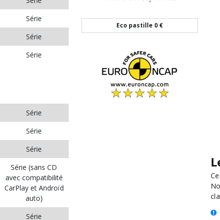
Série
Série
Eco pastille
0 €
Série
Série
Série
Série
Série
L
Série (sans CD
Ce
avec compatibilité
No
CarPlay et Androïd
cla
auto)
Série