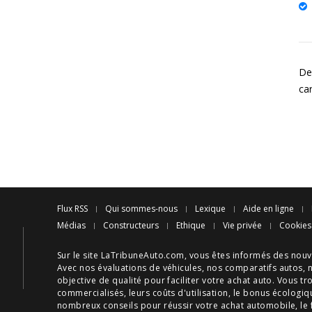
De
ca
Flux RSS
Qui sommes-nous
Lexique
Aide en ligne
Médias
Constructeurs
Ethique
Vie privée
Cookies
Sur le site LaTribuneAuto.com, vous êtes informés des
nouv
Avec nos
évaluations de véhicules
, nos
comparatifs autos
, 
objective de qualité pour faciliter votre
achat auto
. Vous tr
commercialisés, leurs
coûts d'utilisation
, le
bonus écologiq
nombreux
conseils
pour réussir votre
achat automobile
, le