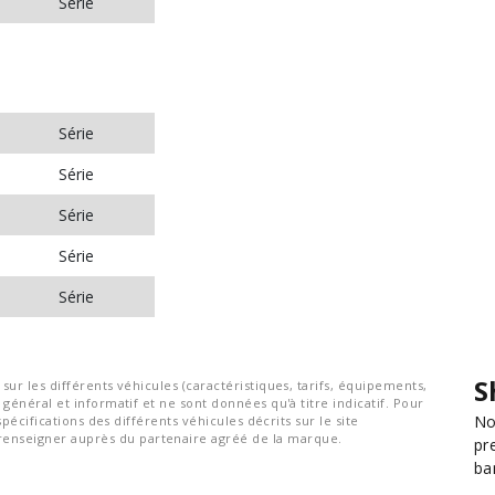
Série
Série
Série
Série
Série
Série
S
ur les différents véhicules (caractéristiques, tarifs, équipements,
général et informatif et ne sont données qu'à titre indicatif. Pour
No
spécifications des différents véhicules décrits sur le site
nseigner auprès du partenaire agréé de la marque.
pr
ba