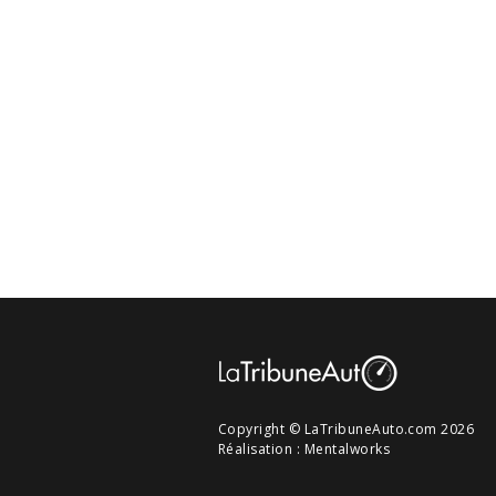
Copyright © LaTribuneAuto.com 2026
Réalisation :
Mentalworks