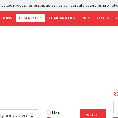
ches techniques
, les
essais autos
, les
comparatifs autos
, les
promoti
ATIONS
DESCRIPTIFS
COMPARATIFS
PRIX
COTES
R
Neuf
VALIDER
Vignale 3 portes