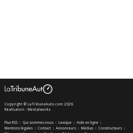
Copyright © LaTribuneAuto.com 2026
Réalisation :
Mentalworks
Flux RSS
Qui sommes-nous
Lexique
Aide en ligne
Mentions légales
Contact
Annonceurs
Médias
Constructeurs