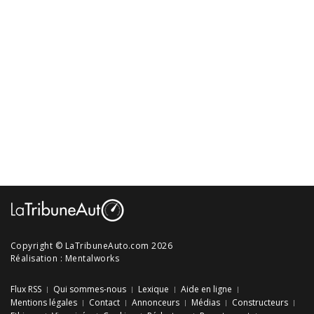
Copyright © LaTribuneAuto.com 2026
Réalisation :
Mentalworks
Flux RSS
Qui sommes-nous
Lexique
Aide en ligne
Mentions légales
Contact
Annonceurs
Médias
Constructeurs