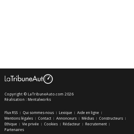
Copyright © LaTribuneAuto.com 2026
Réalisation :
Mentalworks
Flux RSS
Qui sommes-nous
Lexique
Aide en ligne
Mentions légales
Contact
Annonceurs
Médias
Constructeurs
Ethique
Vie privée
Cookies
Rédacteur
Recrutement
Partenaires