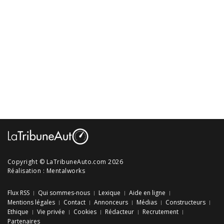
Copyright © LaTribuneAuto.com 2026
Réalisation :
Mentalworks
Flux RSS
Qui sommes-nous
Lexique
Aide en ligne
Mentions légales
Contact
Annonceurs
Médias
Constructeurs
Ethique
Vie privée
Cookies
Rédacteur
Recrutement
Partenaires