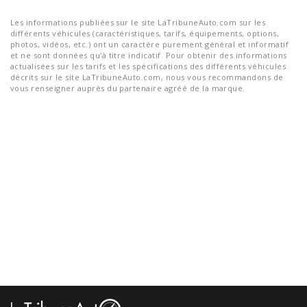
Les informations publiées sur le site LaTribuneAuto.com sur les
différents véhicules (caractéristiques, tarifs, équipements, options,
photos, vidéos, etc.) ont un caractère purement général et informatif
et ne sont données qu'à titre indicatif. Pour obtenir des informations
actualisées sur les tarifs et les spécifications des différents véhicules
décrits sur le site LaTribuneAuto.com, nous vous recommandons de
vous renseigner auprès du partenaire agréé de la marque.