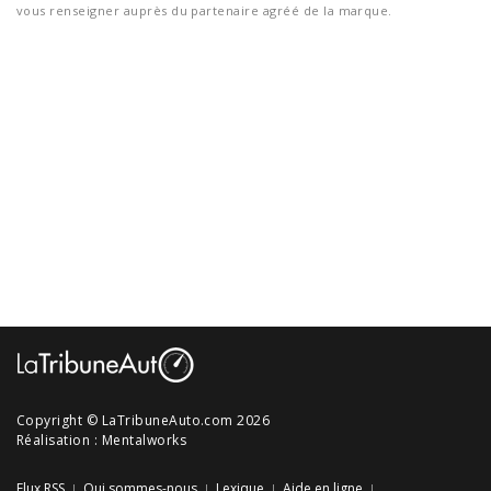
vous renseigner auprès du partenaire agréé de la marque.
Copyright © LaTribuneAuto.com 2026
Réalisation :
Mentalworks
Flux RSS
Qui sommes-nous
Lexique
Aide en ligne