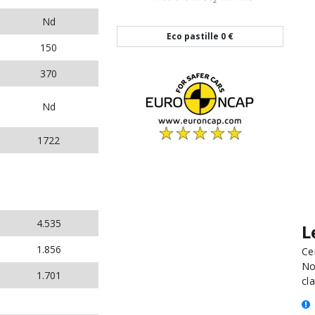
Nd
Eco pastille
0 €
150
370
Nd
1722
4.535
L
1.856
Ce
No
1.701
cla