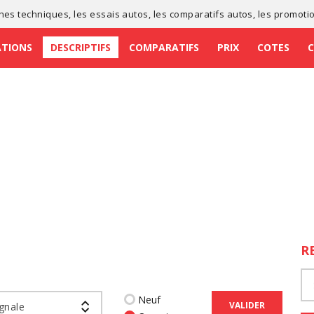
ches techniques
, les
essais autos
, les
comparatifs autos
, les
promoti
ATIONS
DESCRIPTIFS
COMPARATIFS
PRIX
COTES
R
Neuf
VALIDER
gnale