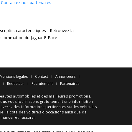
Contactez nos partenaires
criptif : caracteristiques - Retrouvez la
nsommation du Jaguar F-Pace
Mentions légales
Contact
Annonceurs
Rédacteur
Recrutement
Partenaires
eautés automobiles
et des meilleures
promotions
.
nous vous fournissons gratuitement une information
ouverez des informations pertinentes sur les véhicules
ue
, la cote des
voitures d'occasions
ainsi que de
 financer et l'assurer.