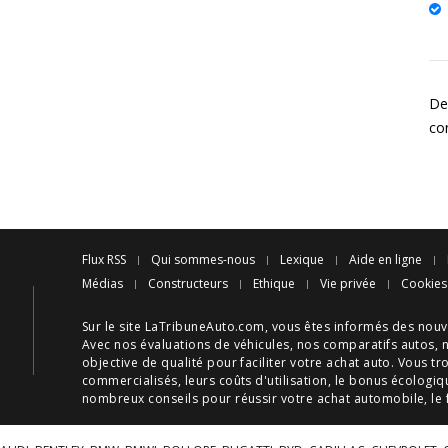
Des
co
Flux RSS
Qui sommes-nous
Lexique
Aide en ligne
Médias
Constructeurs
Ethique
Vie privée
Cookies
Sur le site LaTribuneAuto.com, vous êtes informés des
nouv
Avec nos
évaluations de véhicules
, nos
comparatifs autos
, 
objective de qualité pour faciliter votre
achat auto
. Vous tr
commercialisés, leurs
coûts d'utilisation
, le
bonus écologiq
nombreux
conseils
pour réussir votre
achat automobile
, le