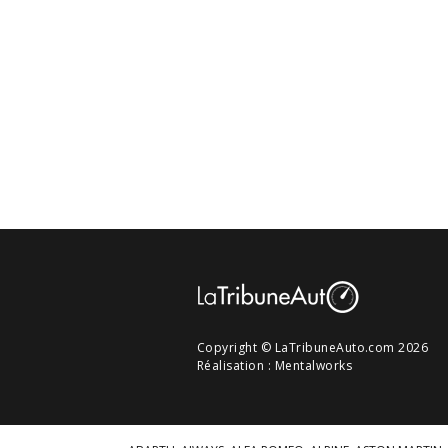
Copyright © LaTribuneAuto.com 2026
Réalisation :
Mentalworks