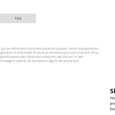
154
ur les différents véhicules (caractéristiques, tarifs, équipements,
général et informatif et ne sont données qu'à titre indicatif. Pour
spécifications des différents véhicules décrits sur le site
nseigner auprès du partenaire agréé de la marque.
S
No
pr
ba