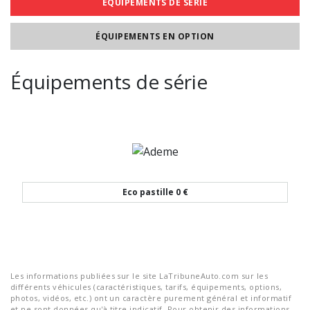
ÉQUIPEMENTS DE SÉRIE
ÉQUIPEMENTS EN OPTION
Équipements de série
Eco pastille
0 €
Les informations publiées sur le site LaTribuneAuto.com sur les
différents véhicules (caractéristiques, tarifs, équipements, options,
photos, vidéos, etc.) ont un caractère purement général et informatif
et ne sont données qu'à titre indicatif. Pour obtenir des informations