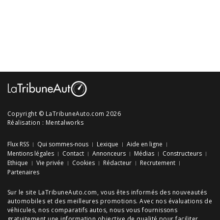
Copyright © LaTribuneAuto.com 2026
Réalisation :
Mentalworks
Flux RSS
Qui sommes-nous
Lexique
Aide en ligne
Mentions légales
Contact
Annonceurs
Médias
Constructeurs
Ethique
Vie privée
Cookies
Rédacteur
Recrutement
Partenaires
Sur le site LaTribuneAuto.com, vous êtes informés des
nouveautés
automobiles
et des meilleures
promotions
. Avec nos
évaluations de
véhicules
, nos
comparatifs autos
, nous vous fournissons
gratuitement une information objective de qualité pour faciliter