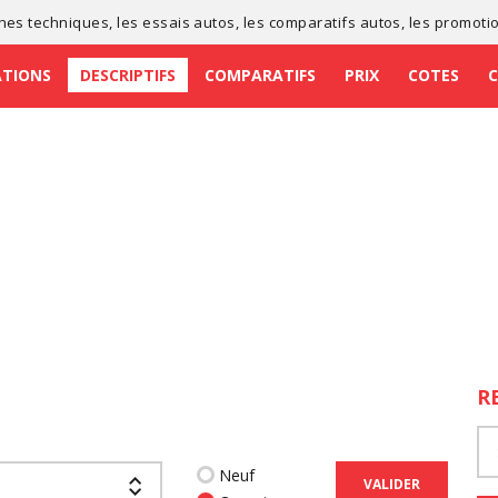
ches techniques
, les
essais autos
, les
comparatifs autos
, les
promoti
ATIONS
DESCRIPTIFS
COMPARATIFS
PRIX
COTES
R
Neuf
VALIDER