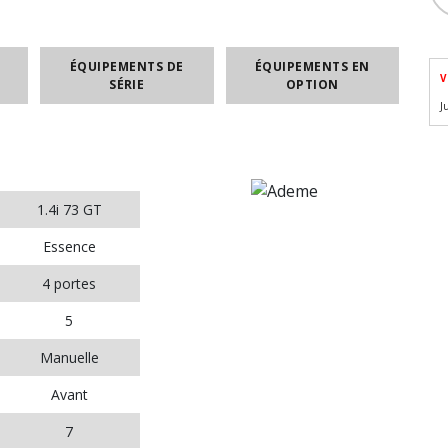
ÉQUIPEMENTS DE
ÉQUIPEMENTS EN
V
SÉRIE
OPTION
J
1.4i 73 GT
Essence
4 portes
5
Manuelle
Avant
7