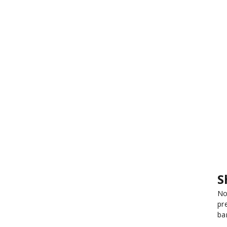
S
No
pr
ba