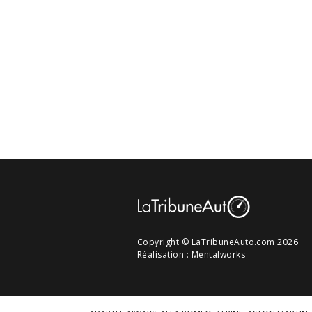
Copyright © LaTribuneAuto.com 2026
Réalisation :
Mentalworks