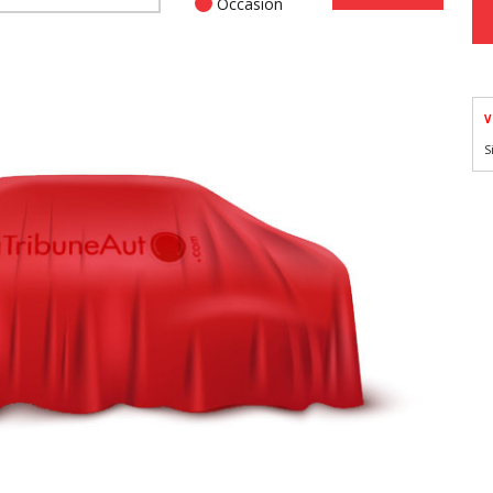
Occasion
V
S