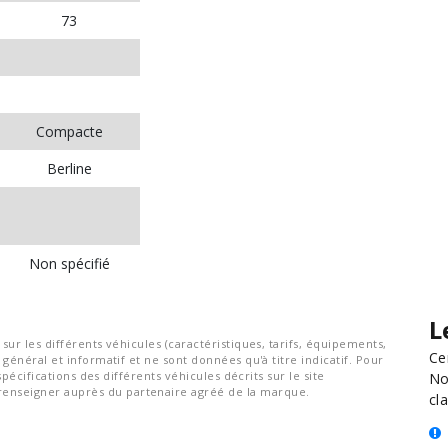
73
Compacte
Berline
Non spécifié
L
ur les différents véhicules (caractéristiques, tarifs, équipements,
Ce
général et informatif et ne sont données qu'à titre indicatif. Pour
spécifications des différents véhicules décrits sur le site
No
nseigner auprès du partenaire agréé de la marque.
cla