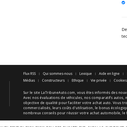
Des
te
Flux RSS
Qui sommes-nous
Lexique
Aide en ligne
Médias
Constructeurs
Ethique
Vie privée
Cookies
Sur le site LaTribuneAuto.com, vous êtes informés des
nouv
Avec nos
évaluations de véhicules
, nos
comparatifs autos
, 
objective de qualité pour faciliter votre
achat auto
. Vous tr
commercialisés, leurs
coûts d'utilisation
, le
bonus écologiq
nombreux
conseils
pour réussir votre
achat automobile
, le