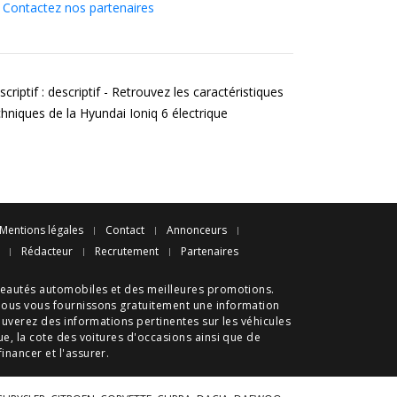
Contactez nos partenaires
criptif : descriptif - Retrouvez les caractéristiques
chniques de la Hyundai Ioniq 6 électrique
Mentions légales
Contact
Annonceurs
Rédacteur
Recrutement
Partenaires
eautés automobiles
et des meilleures
promotions
.
nous vous fournissons gratuitement une information
ouverez des informations pertinentes sur les véhicules
ue
, la cote des
voitures d'occasions
ainsi que de
 financer et l'assurer.