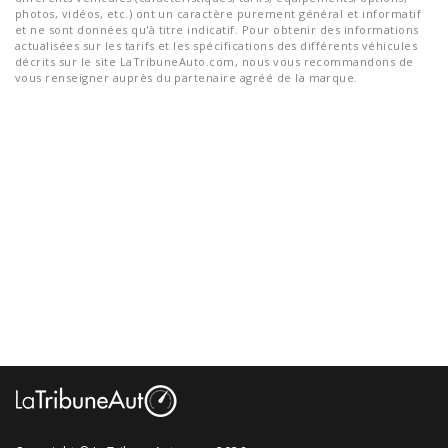
photos, vidéos, etc.) ont un caractère purement général et informatif
et ne sont données qu'à titre indicatif. Pour obtenir des informations
actualisées sur les tarifs et les spécifications des différents véhicules
décrits sur le site LaTribuneAuto.com, nous vous recommandons de
vous renseigner auprès du partenaire agréé de la marque.