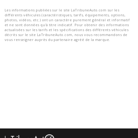
Les informations publiées sur le site LaTribuneAuto.com sur les
différents véhicules (caractéristiques, tarifs, équipements, options,
photos, vidéos, etc.) ont un caractère purement général et informatif
et ne sont données qu'à titre indicatif. Pour obtenir des informations
actualisées sur les tarifs et les spécifications des différents véhicules
décrits sur le site LaTribuneAuto.com, nous vous recommandons de
vous renseigner auprès du partenaire agréé de la marque.