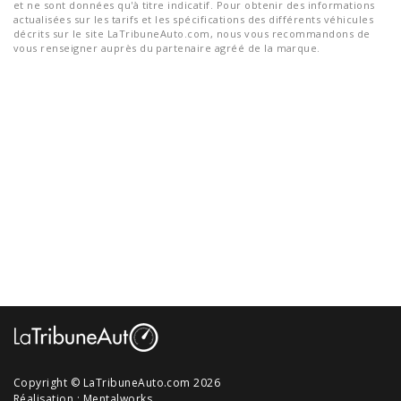
et ne sont données qu'à titre indicatif. Pour obtenir des informations
actualisées sur les tarifs et les spécifications des différents véhicules
décrits sur le site LaTribuneAuto.com, nous vous recommandons de
vous renseigner auprès du partenaire agréé de la marque.
Copyright © LaTribuneAuto.com 2026
Réalisation :
Mentalworks