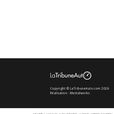
Copyright © LaTribuneAuto.com 2026
Réalisation :
Mentalworks