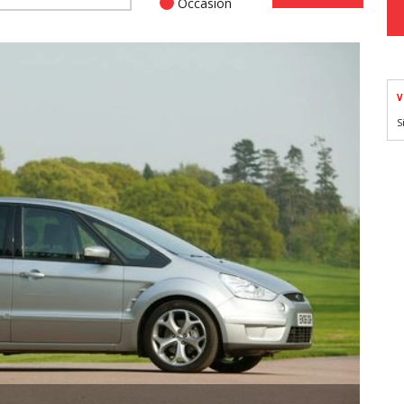
Occasion
V
S