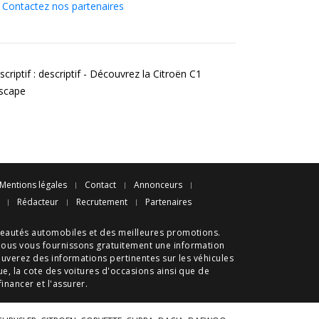
Contactez nos partenaires
criptif : descriptif - Découvrez la Citroën C1
rscape
Mentions légales
Contact
Annonceurs
Rédacteur
Recrutement
Partenaires
eautés automobiles
et des meilleures
promotions
.
nous vous fournissons gratuitement une information
ouverez des informations pertinentes sur les véhicules
ue
, la cote des
voitures d'occasions
ainsi que de
 financer et l'assurer.