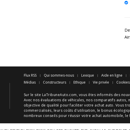
Des
Ai
Flux RSS
Qui sommes-nous
Lexique
Aide en ligne
Médias
Constructeurs
Ethique
Vie privée
Cookies
Sur le site LaTribuneAuto.com, vous êtes informés des
nouv
Avec nos
évaluations de véhicules
, nos
comparatifs autos
, 
objective de qualité pour faciliter votre
achat auto
. Vous tr
commercialisés, leurs
coûts d'utilisation
, le
bonus écologiq
nombreux
conseils
pour réussir votre
achat automobile
, le