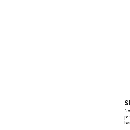
S
No
pr
ba