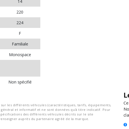
14
220
224
F
Familiale
Monospace
Non spécifié
L
Ce
ur les différents véhicules (caractéristiques, tarifs, équipements,
No
général et informatif et ne sont données qu'à titre indicatif. Pour
spécifications des différents véhicules décrits sur le site
cla
nseigner auprès du partenaire agréé de la marque.