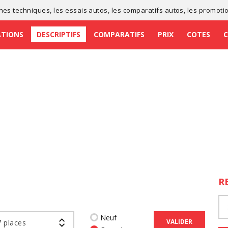
ches techniques
, les
essais autos
, les
comparatifs autos
, les
promoti
ATIONS
DESCRIPTIFS
COMPARATIFS
PRIX
COTES
R
Neuf
VALIDER
 places