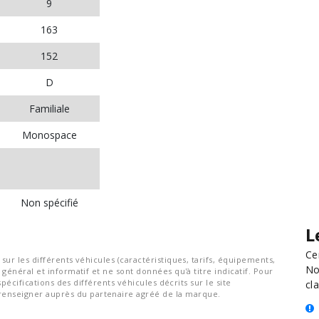
9
163
152
D
Familiale
Monospace
Non spécifié
L
Ce
ur les différents véhicules (caractéristiques, tarifs, équipements,
No
général et informatif et ne sont données qu'à titre indicatif. Pour
spécifications des différents véhicules décrits sur le site
cla
nseigner auprès du partenaire agréé de la marque.