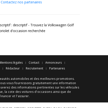
Contactez nos partenaires
criptif : descriptif - Trouvez la Volkswagen Golf
briolet d'occasion recherchée
Mentions légales
Contact
Annonceurs
Rédacteur
Recrutement
Partenaires
eautés automobiles
et des meilleures
promotions
.
nous vous fournissons gratuitement une information
ouverez des informations pertinentes sur les véhicules
ue
, la cote des
voitures d'occasions
ainsi que de
 financer et l'assurer.