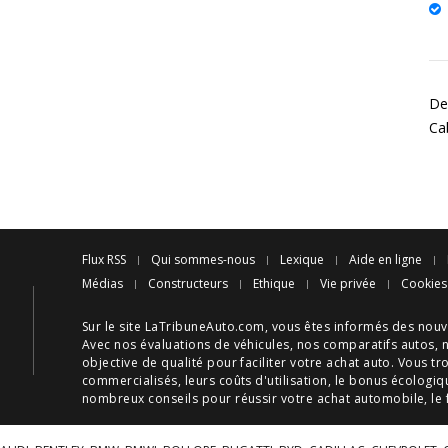
Des
Ca
Flux RSS
Qui sommes-nous
Lexique
Aide en ligne
Médias
Constructeurs
Ethique
Vie privée
Cookies
Sur le site LaTribuneAuto.com, vous êtes informés des
nouv
Avec nos
évaluations de véhicules
, nos
comparatifs autos
, 
objective de qualité pour faciliter votre
achat auto
. Vous tr
commercialisés, leurs
coûts d'utilisation
, le
bonus écologiq
nombreux
conseils
pour réussir votre
achat automobile
, le