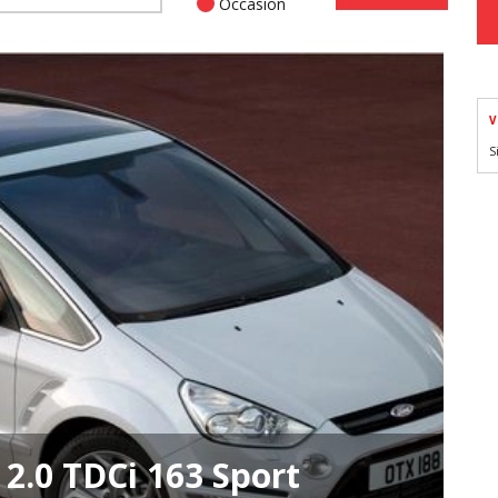
Occasion
V
S
2.0 TDCi 163 Sport