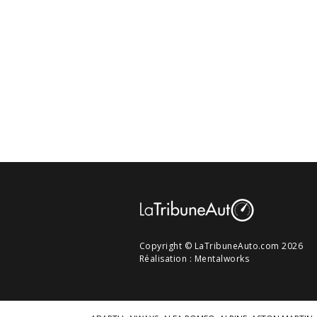
Copyright © LaTribuneAuto.com 2026
Réalisation :
Mentalworks