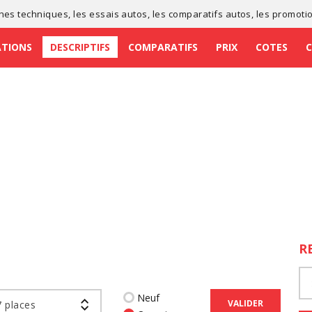
ches techniques
, les
essais autos
, les
comparatifs autos
, les
promoti
ATIONS
DESCRIPTIFS
COMPARATIFS
PRIX
COTES
R
Neuf
VALIDER
 places