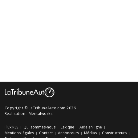
Copyright © LaTribuneAuto.com 2026
Réalisation :
Mentalworks
Flux RSS
Qui sommes-nous
Lexique
Aide en ligne
Mentions légales
Contact
Annonceurs
Médias
Constructeurs