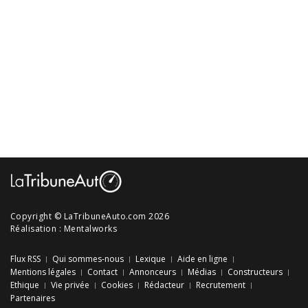
Copyright © LaTribuneAuto.com 2026
Réalisation :
Mentalworks
Flux RSS
Qui sommes-nous
Lexique
Aide en ligne
Mentions légales
Contact
Annonceurs
Médias
Constructeurs
Ethique
Vie privée
Cookies
Rédacteur
Recrutement
Partenaires