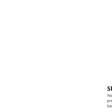
S
No
pr
ba