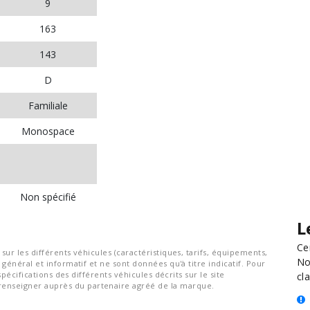
9
163
143
D
Familiale
Monospace
Non spécifié
L
Ce
ur les différents véhicules (caractéristiques, tarifs, équipements,
No
général et informatif et ne sont données qu'à titre indicatif. Pour
spécifications des différents véhicules décrits sur le site
cla
nseigner auprès du partenaire agréé de la marque.