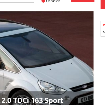
Occasion
V
S
2.0 TDCi 163 Sport