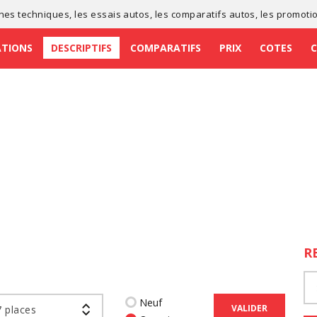
ches techniques
, les
essais autos
, les
comparatifs autos
, les
promoti
ATIONS
DESCRIPTIFS
COMPARATIFS
PRIX
COTES
R
Neuf
VALIDER
 places