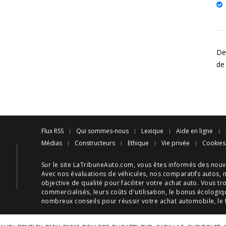
Des
de
Flux RSS
Qui sommes-nous
Lexique
Aide en ligne
Médias
Constructeurs
Ethique
Vie privée
Cookies
Sur le site LaTribuneAuto.com, vous êtes informés des
nouv
Avec nos
évaluations de véhicules
, nos
comparatifs autos
, 
objective de qualité pour faciliter votre
achat auto
. Vous tr
commercialisés, leurs
coûts d'utilisation
, le
bonus écologiq
nombreux
conseils
pour réussir votre
achat automobile
, le