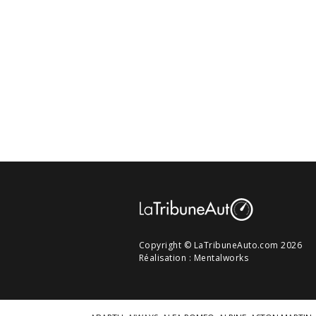
Copyright © LaTribuneAuto.com 2026
Réalisation :
Mentalworks