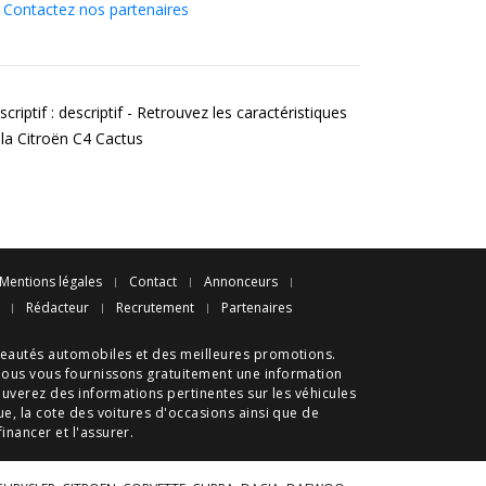
Contactez nos partenaires
criptif : descriptif - Retrouvez les caractéristiques
 la Citroën C4 Cactus
Mentions légales
Contact
Annonceurs
Rédacteur
Recrutement
Partenaires
eautés automobiles
et des meilleures
promotions
.
nous vous fournissons gratuitement une information
ouverez des informations pertinentes sur les véhicules
ue
, la cote des
voitures d'occasions
ainsi que de
 financer et l'assurer.