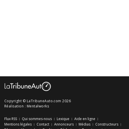
Copyright © LaTribuneAuto.com 2026
Réalisation :
Mentalworks
Flux RSS
Qui sommes-nous
Lexique
Aide en ligne
Mentions légales
Contact
Annonceurs
Médias
Constructeurs