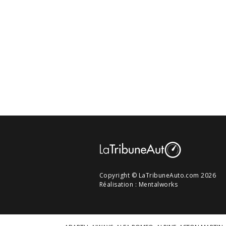
Copyright © LaTribuneAuto.com 2026
Réalisation :
Mentalworks