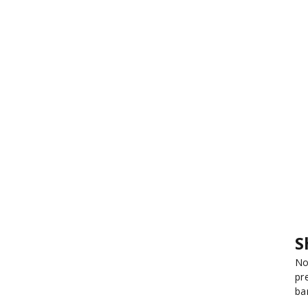
S
No
pr
ba