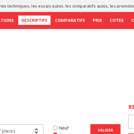
ches techniques
, les
essais autos
, les
comparatifs autos
, les
promoti
ATIONS
DESCRIPTIFS
COMPARATIFS
PRIX
COTES
R
Neuf
VALIDER
 places