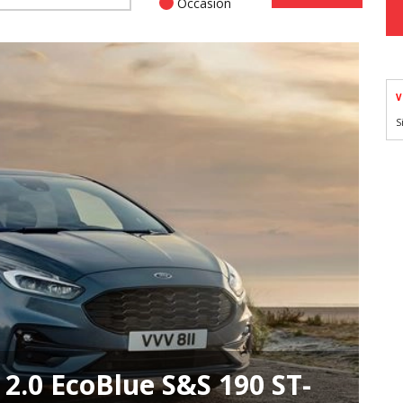
Occasion
V
S
2.0 EcoBlue S&S 190 ST-