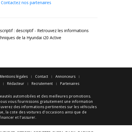
Contactez nos partenaires
criptif : descriptif - Retrouvez les informations
chniques de la Hyundai i20 Active
Mentions légales
Contact
Annonceurs
Rédacteur
Recrutement
Partenaires
eautés automobiles
et des meilleures
promotions
.
nous vous fournissons gratuitement une information
ouverez des informations pertinentes sur les véhicules
ue
, la cote des
voitures d'occasions
ainsi que de
 financer et l'assurer.