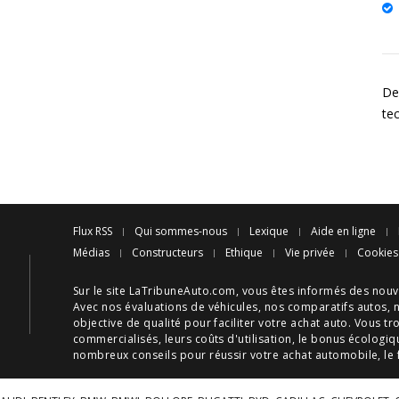
Des
te
Flux RSS
Qui sommes-nous
Lexique
Aide en ligne
Médias
Constructeurs
Ethique
Vie privée
Cookies
Sur le site LaTribuneAuto.com, vous êtes informés des
nouv
Avec nos
évaluations de véhicules
, nos
comparatifs autos
, 
objective de qualité pour faciliter votre
achat auto
. Vous tr
commercialisés, leurs
coûts d'utilisation
, le
bonus écologiq
nombreux
conseils
pour réussir votre
achat automobile
, le