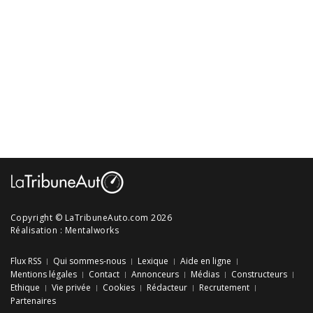
Copyright © LaTribuneAuto.com 2026
Réalisation :
Mentalworks
Flux RSS
Qui sommes-nous
Lexique
Aide en ligne
Mentions légales
Contact
Annonceurs
Médias
Constructeurs
Ethique
Vie privée
Cookies
Rédacteur
Recrutement
Partenaires