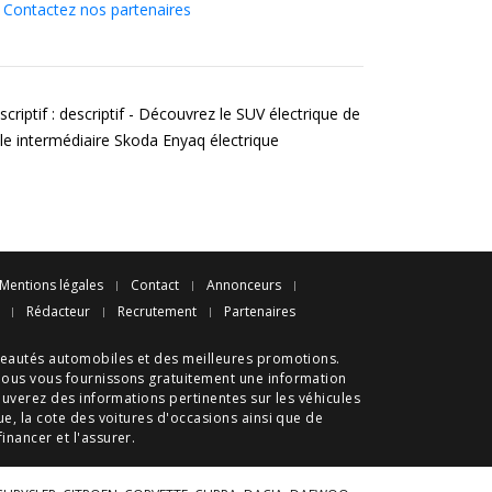
Contactez nos partenaires
criptif : descriptif - Découvrez le SUV électrique de
ille intermédiaire Skoda Enyaq électrique
Mentions légales
Contact
Annonceurs
Rédacteur
Recrutement
Partenaires
eautés automobiles
et des meilleures
promotions
.
nous vous fournissons gratuitement une information
ouverez des informations pertinentes sur les véhicules
ue
, la cote des
voitures d'occasions
ainsi que de
 financer et l'assurer.