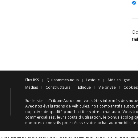
Des
ta
Flux RSS
Qui sommes-nous
Lexique
Aide en ligne
Médias
Constructeurs
Ethique
Vie privée
Cookies
Sur le site LaTribuneAuto.com, vous êtes informés des
nouv
Avec nos
évaluations de véhicules
, nos
comparatifs autos
, 
objective de qualité pour faciliter votre
achat auto
. Vous tr
commercialisés, leurs
coûts d'utilisation
, le
bonus écologiq
nombreux
conseils
pour réussir votre
achat automobile
, le