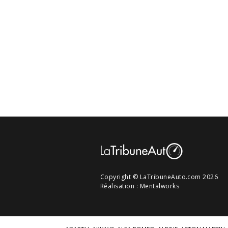
Copyright © LaTribuneAuto.com 2026
Réalisation :
Mentalworks