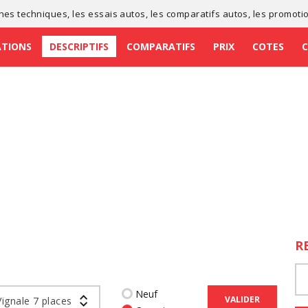
ches techniques
, les
essais autos
, les
comparatifs autos
, les
promoti
ATIONS
DESCRIPTIFS
COMPARATIFS
PRIX
COTES
R
Neuf
VALIDER
ignale 7 places