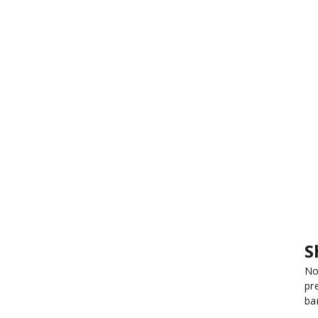
S
No
pr
ba