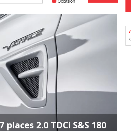
Occasion
V
S
 places 2.0 TDCi S&S 180