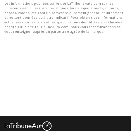
Les informations publiées sur le site LaTribuneAuto.com sur les
différents véhicules (caractéristiques, tarifs, équipements, options,
photos, vidéos, etc.) ont un caractère purement général et informatif
et ne sont données qu'à titre indicatif. Pour obtenir des informations
actualisées sur les tarifs et les spécifications des différents véhicules
décrits sur le site LaTribuneAuto.com, nous vous recommandons de
vous renseigner auprès du partenaire agréé de la marque.