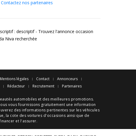
Contactez nos partenaires
criptif : descriptif - Trouvez l'annonce occasion
da Niva recherchée
Mentions légales
Contact
Annonceurs
Rédacteur
Recrutement
Partenaires
eautés automobiles
et des meilleures
promotions
.
nous vous fournissons gratuitement une information
ouverez des informations pertinentes sur les véhicules
ue
, la cote des
voitures d'occasions
ainsi que de
 financer et l'assurer.