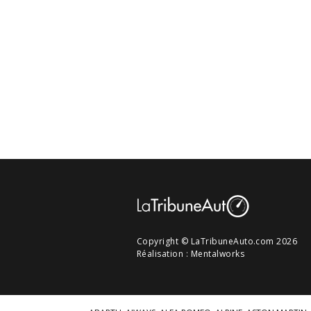
Copyright © LaTribuneAuto.com 2026
Réalisation :
Mentalworks