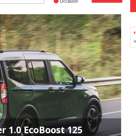
Occasion
V
S
r 1.0 EcoBoost 125