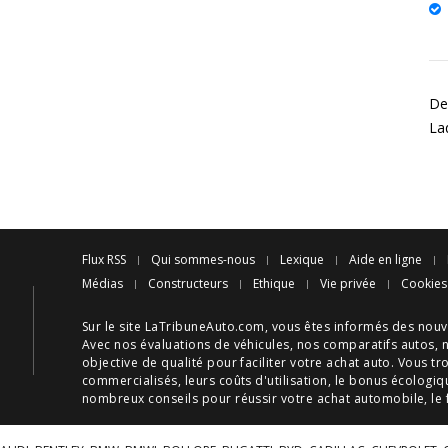
Des
La
Flux RSS
Qui sommes-nous
Lexique
Aide en ligne
Médias
Constructeurs
Ethique
Vie privée
Cookies
Sur le site LaTribuneAuto.com, vous êtes informés des
nouv
Avec nos
évaluations de véhicules
, nos
comparatifs autos
, 
objective de qualité pour faciliter votre
achat auto
. Vous tr
commercialisés, leurs
coûts d'utilisation
, le
bonus écologiq
nombreux
conseils
pour réussir votre
achat automobile
, le