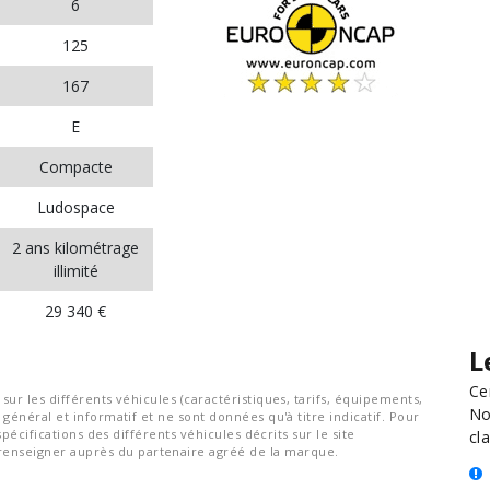
6
125
167
E
Compacte
Ludospace
2 ans kilométrage
illimité
29 340 €
L
Ce
ur les différents véhicules (caractéristiques, tarifs, équipements,
No
général et informatif et ne sont données qu'à titre indicatif. Pour
spécifications des différents véhicules décrits sur le site
cla
nseigner auprès du partenaire agréé de la marque.