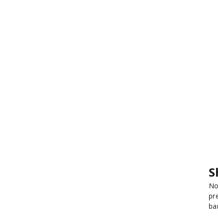
S
No
pr
ba