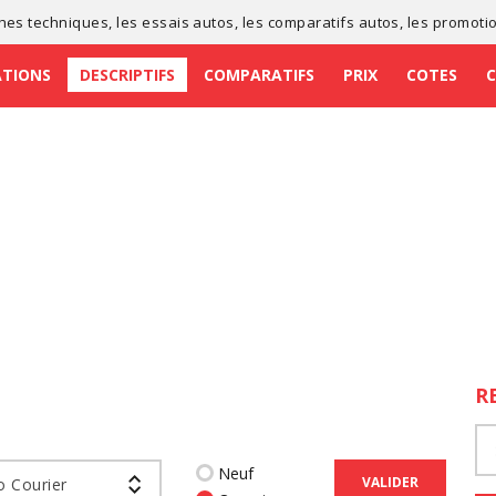
ches techniques
, les
essais autos
, les
comparatifs autos
, les
promoti
ATIONS
DESCRIPTIFS
COMPARATIFS
PRIX
COTES
R
Neuf
VALIDER
 Courier