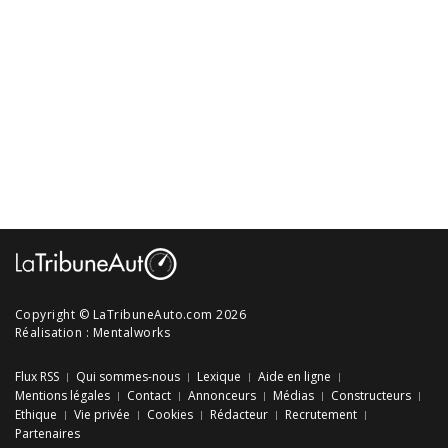
Copyright © LaTribuneAuto.com 2026
Réalisation :
Mentalworks
Flux RSS
Qui sommes-nous
Lexique
Aide en ligne
Mentions légales
Contact
Annonceurs
Médias
Constructeurs
Ethique
Vie privée
Cookies
Rédacteur
Recrutement
Partenaires