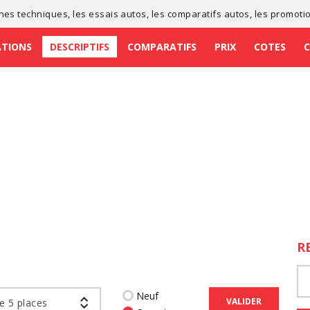
ches techniques
, les
essais autos
, les
comparatifs autos
, les
promoti
ATIONS
DESCRIPTIFS
COMPARATIFS
PRIX
COTES
R
Neuf
VALIDER
e 5 places