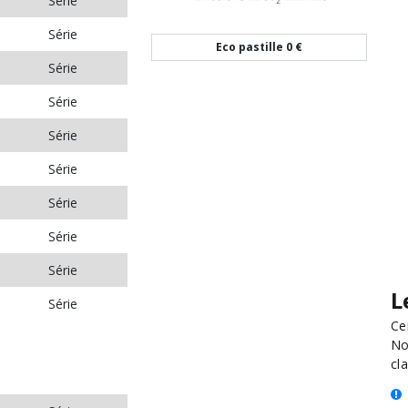
Série
Série
Eco pastille
0 €
Série
Série
Série
Série
Série
Série
Série
L
Série
Ce
No
cla