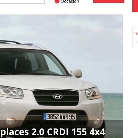
Occasion
V
S
places 2.0 CRDI 155 4x4