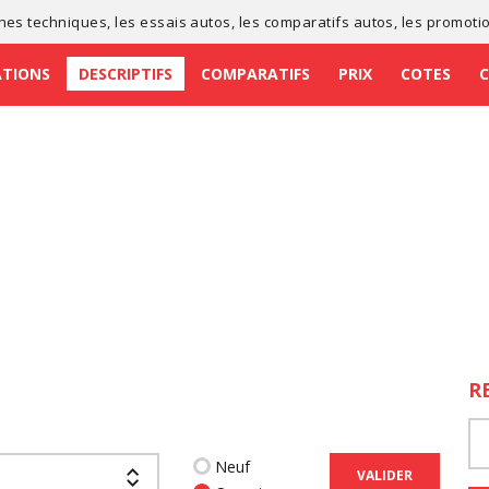
ches techniques
, les
essais autos
, les
comparatifs autos
, les
promoti
ATIONS
DESCRIPTIFS
COMPARATIFS
PRIX
COTES
R
Neuf
VALIDER