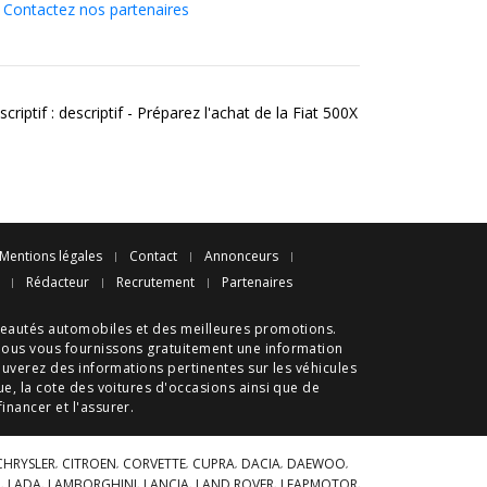
Contactez nos partenaires
criptif : descriptif - Préparez l'achat de la Fiat 500X
Mentions légales
Contact
Annonceurs
Rédacteur
Recrutement
Partenaires
eautés automobiles
et des meilleures
promotions
.
nous vous fournissons gratuitement une information
ouverez des informations pertinentes sur les véhicules
ue
, la cote des
voitures d'occasions
ainsi que de
 financer et l'assurer.
CHRYSLER
CITROEN
CORVETTE
CUPRA
DACIA
DAEWOO
A
LADA
LAMBORGHINI
LANCIA
LAND ROVER
LEAPMOTOR