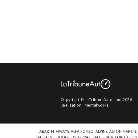
Copyright © LaTribuneAuto.com 2026
Réalisation :
Mentalworks
ABARTH
AIWAYS
ALFA ROMEO
ALPINE
ASTON MARTIN
DAIHATSU
DODGE
DS
FERRARI
FIAT
FISKER
FORD
GEELY