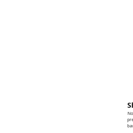
S
No
pr
ba