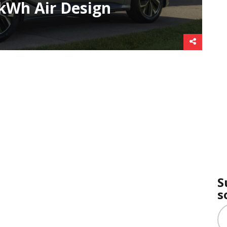
 kWh Air Design
S
s