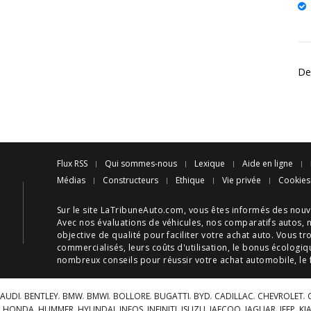
Des
Flux RSS
Qui sommes-nous
Lexique
Aide en ligne
Médias
Constructeurs
Ethique
Vie privée
Cookies
Sur le site LaTribuneAuto.com, vous êtes informés des
nouv
Avec nos
évaluations de véhicules
, nos
comparatifs autos
, 
objective de qualité pour faciliter votre
achat auto
. Vous tr
commercialisés, leurs
coûts d'utilisation
, le
bonus écologiq
nombreux
conseils
pour réussir votre
achat automobile
, le
AUDI
BENTLEY
BMW
BMWI
BOLLORE
BUGATTI
BYD
CADILLAC
CHEVROLET
HONDA
HUMMER
HYUNDAI
INEOS
INFINITI
ISUZU
JAECOO
JAGUAR
JEEP
KI