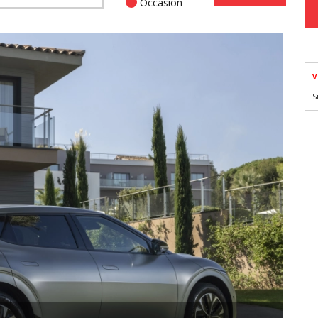
Occasion
V
S