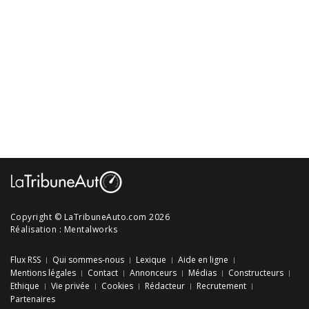
Copyright © LaTribuneAuto.com 2026
Réalisation :
Mentalworks
Flux RSS
Qui sommes-nous
Lexique
Aide en ligne
Mentions légales
Contact
Annonceurs
Médias
Constructeurs
Ethique
Vie privée
Cookies
Rédacteur
Recrutement
Partenaires