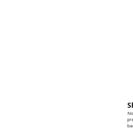
S
No
pr
ba