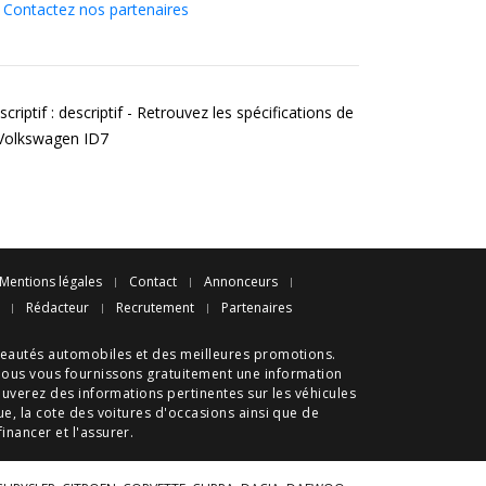
Contactez nos partenaires
criptif : descriptif - Retrouvez les spécifications de
 Volkswagen ID7
Mentions légales
Contact
Annonceurs
Rédacteur
Recrutement
Partenaires
eautés automobiles
et des meilleures
promotions
.
nous vous fournissons gratuitement une information
ouverez des informations pertinentes sur les véhicules
ue
, la cote des
voitures d'occasions
ainsi que de
 financer et l'assurer.