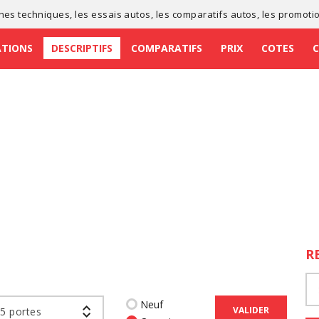
ches techniques
, les
essais autos
, les
comparatifs autos
, les
promoti
ATIONS
DESCRIPTIFS
COMPARATIFS
PRIX
COTES
R
Neuf
VALIDER
 5 portes