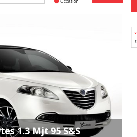
Occasion
V
S
tes 1.3 Mjt 95 S&S