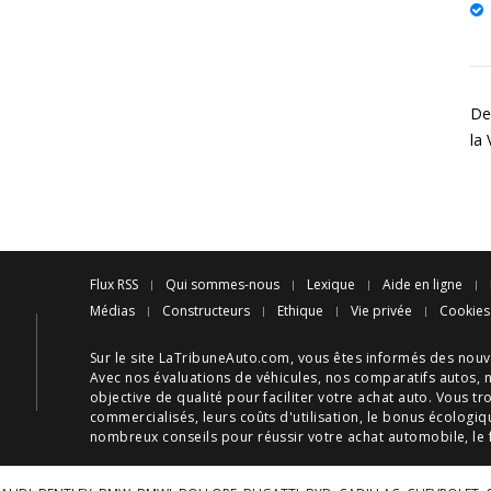
Des
la
Flux RSS
Qui sommes-nous
Lexique
Aide en ligne
Médias
Constructeurs
Ethique
Vie privée
Cookies
Sur le site LaTribuneAuto.com, vous êtes informés des
nouv
Avec nos
évaluations de véhicules
, nos
comparatifs autos
, 
objective de qualité pour faciliter votre
achat auto
. Vous tr
commercialisés, leurs
coûts d'utilisation
, le
bonus écologiq
nombreux
conseils
pour réussir votre
achat automobile
, le