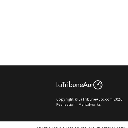
Copyright © LaTribuneAuto.com 2026
Réalisation :
Mentalworks