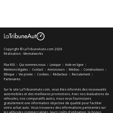
Copyright © LaTribuneAuto.com 2026
Réalisation :
Mentalworks
Flux RSS
Qui sommes-nous
Lexique
Aide en ligne
Mentions légales
Contact
Annonceurs
Médias
Constructeurs
Ethique
Vie privée
Cookies
Rédacteur
Recrutement
Partenaires
Sur le site LaTribuneAuto.com, vous êtes informés des
nouveautés
automobiles
et des meilleures
promotions
. Avec nos
évaluations de
véhicules
, nos
comparatifs autos
, nous vous fournissons
gratuitement une information objective de qualité pour faciliter
votre
achat auto
. Vous trouverez des informations pertinentes sur
les véhicules commercialisés, leurs
coûts d'utilisation
, le
bonus