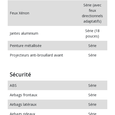
Série (avec
feux
Feux Xénon
directionnels
adaptatifs)
Série (18
Jantes aluminium
pouces)
Peinture métallisée
Série
Projecteurs anti-brouillard avant
Série
Sécurité
ABS
Série
Airbags frontaux
Série
Airbags latéraux
Série
Airbags rideaux
Série