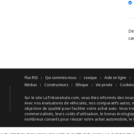
De
ca
Flux RSS
Qui sommes-nous
Lexique
Aide en ligne
Médias
Constructeurs
Ethique
Vie privée
Cookies
Sur le site LaTribuneAuto.com, vous êtes informés des
nouv
Avec nos
évaluations de véhicules
, nos
comparatifs autos
, 
objective de qualité pour faciliter votre
achat auto
. Vous tr
commercialisés, leurs
coûts d'utilisation
, le
bonus écologiq
nombreux
conseils
pour réussir votre
achat automobile
, le