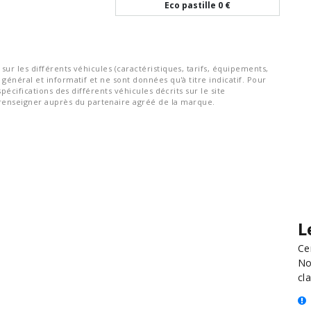
Eco pastille
0 €
ur les différents véhicules (caractéristiques, tarifs, équipements,
général et informatif et ne sont données qu'à titre indicatif. Pour
spécifications des différents véhicules décrits sur le site
nseigner auprès du partenaire agréé de la marque.
L
Ce
No
cla