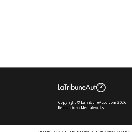
Copyright © LaTribuneAuto.com 2026
Réalisation :
Mentalworks