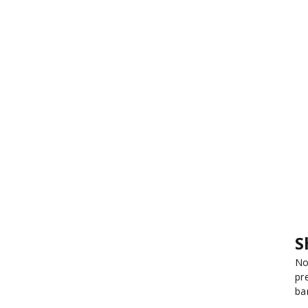
S
No
pr
ba