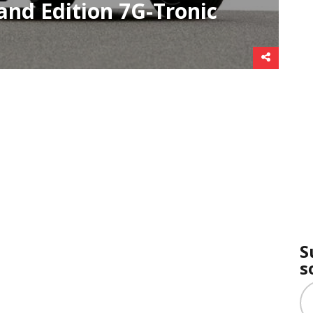
nd Edition 7G-Tronic
S
s