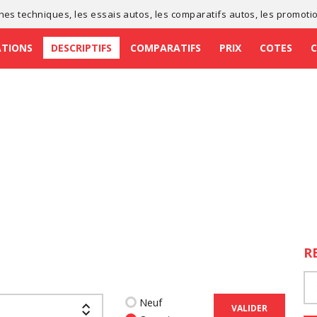
ches techniques
, les
essais autos
, les
comparatifs autos
, les
promoti
ATIONS
DESCRIPTIFS
COMPARATIFS
PRIX
COTES
R
Neuf
VALIDER