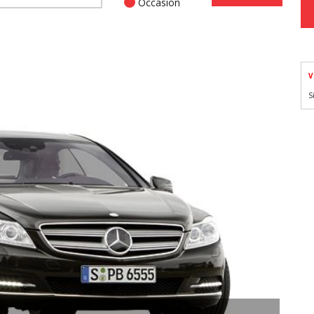
Occasion
V
S