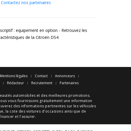
Contactez nos partenaires
scriptif : equipement en option - Retrouvez les
ractéristiques de la Citroën DS4
Mentions légales
Contact
Annonceurs
Rédacteur
Recrutement
Partenaires
eautés automobiles
et des meilleures
promotions
.
nous vous fournissons gratuitement une information
ouverez des informations pertinentes sur les véhicules
ue
, la cote des
voitures d'occasions
ainsi que de
 financer et l'assurer.