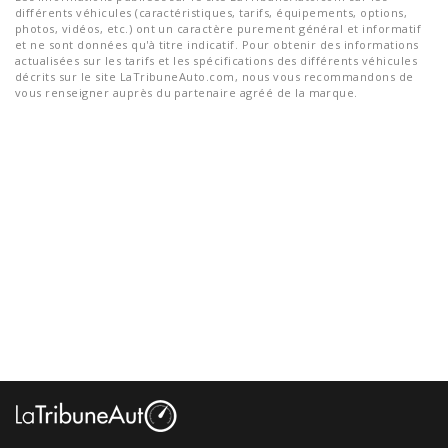
différents véhicules (caractéristiques, tarifs, équipements, options,
photos, vidéos, etc.) ont un caractère purement général et informatif
et ne sont données qu'à titre indicatif. Pour obtenir des informations
actualisées sur les tarifs et les spécifications des différents véhicules
décrits sur le site LaTribuneAuto.com, nous vous recommandons de
vous renseigner auprès du partenaire agréé de la marque.