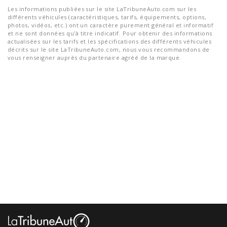
Les informations publiées sur le site LaTribuneAuto.com sur les
différents véhicules (caractéristiques, tarifs, équipements, options,
photos, vidéos, etc.) ont un caractère purement général et informatif
et ne sont données qu'à titre indicatif. Pour obtenir des informations
actualisées sur les tarifs et les spécifications des différents véhicules
décrits sur le site LaTribuneAuto.com, nous vous recommandons de
vous renseigner auprès du partenaire agréé de la marque.