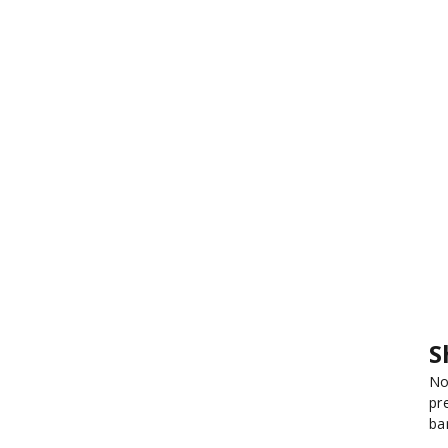
S
No
pr
ba