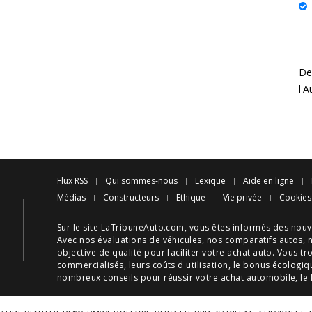
De
l'A
Flux RSS
Qui sommes-nous
Lexique
Aide en ligne
Médias
Constructeurs
Ethique
Vie privée
Cookies
Sur le site LaTribuneAuto.com, vous êtes informés des
nouv
Avec nos
évaluations de véhicules
, nos
comparatifs autos
, 
objective de qualité pour faciliter votre
achat auto
. Vous tr
commercialisés, leurs
coûts d'utilisation
, le
bonus écologiq
nombreux
conseils
pour réussir votre
achat automobile
, le