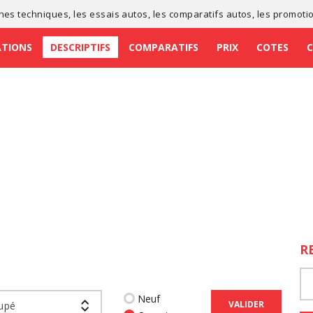
ches techniques
, les
essais autos
, les
comparatifs autos
, les
promoti
ATIONS
DESCRIPTIFS
COMPARATIFS
PRIX
COTES
R
Neuf
VALIDER
upé