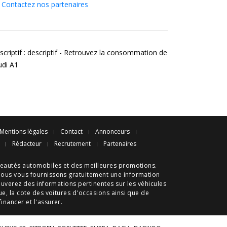
Contactez nos partenaires
scriptif : descriptif - Retrouvez la consommation de
udi A1
Mentions légales
Contact
Annonceurs
Rédacteur
Recrutement
Partenaires
eautés automobiles
et des meilleures
promotions
.
nous vous fournissons gratuitement une information
ouverez des informations pertinentes sur les véhicules
ue
, la cote des
voitures d'occasions
ainsi que de
 financer et l'assurer.