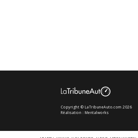
Copyright © LaTribuneAuto.com 2026
Réalisation :
Mentalworks