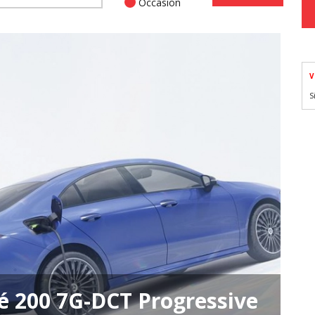
Occasion
V
S
 200 7G-DCT Progressive