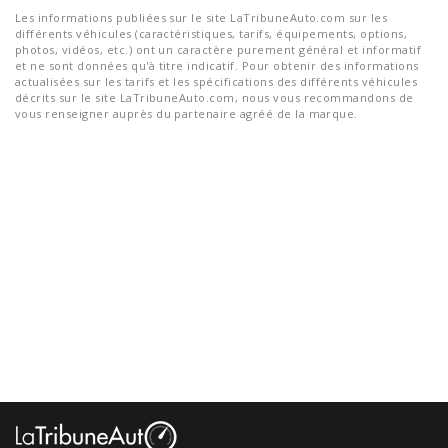
Les informations publiées sur le site LaTribuneAuto.com sur les
différents véhicules (caractéristiques, tarifs, équipements, options,
photos, vidéos, etc.) ont un caractère purement général et informatif
et ne sont données qu'à titre indicatif. Pour obtenir des informations
actualisées sur les tarifs et les spécifications des différents véhicules
décrits sur le site LaTribuneAuto.com, nous vous recommandons de
vous renseigner auprès du partenaire agréé de la marque.