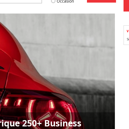
Occasion
V
S
ique 250+ Business