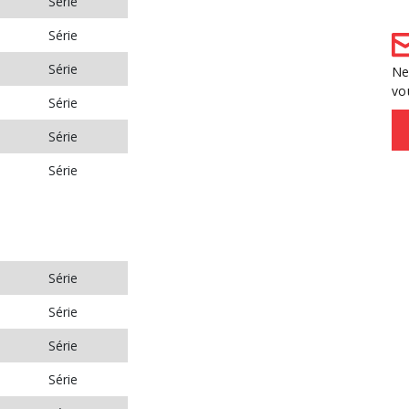
Série
Série
Série
Ne
vo
Série
Série
Série
Série
Série
Série
Série