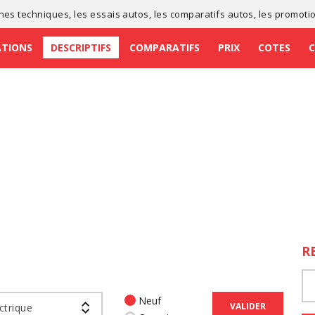
ches techniques
, les
essais autos
, les
comparatifs autos
, les
promoti
ATIONS
DESCRIPTIFS
COMPARATIFS
PRIX
COTES
R
Neuf
VALIDER
ctrique