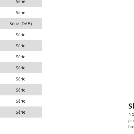
Série
Série
Série (DAB)
Série
Série
Série
Série
Série
Série
Série
S
Série
No
pr
ba