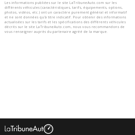
Les informations publiées sur le site LaTribuneAuto.com sur les
différents véhicules (caractéristiques, tarifs, équipements, options,
photos, vidéos, etc.) ont un caractère purement général et informatif
et ne sont données qu'à titre indicatif. Pour obtenir des informations
actualisées sur les tarifs et les spécifications des différents véhicules
décrits sur le site LaTribuneAuto.com, nous vous recommandons de
vous renseigner auprès du partenaire agréé de la marque.