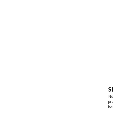
S
No
pr
ba