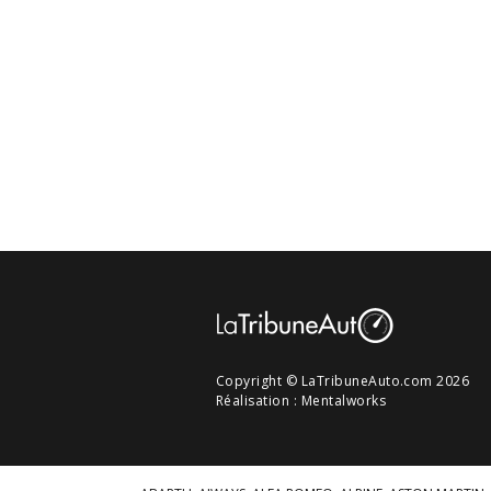
Copyright © LaTribuneAuto.com 2026
Réalisation :
Mentalworks