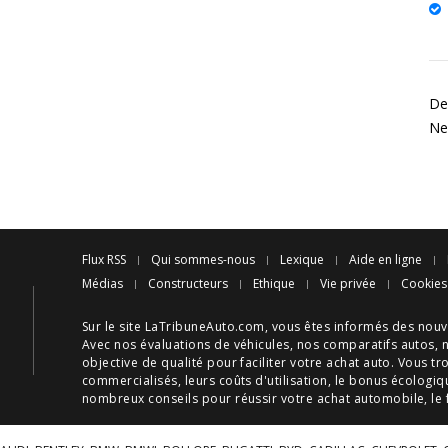
De
Ne
Flux RSS
Qui sommes-nous
Lexique
Aide en ligne
Médias
Constructeurs
Ethique
Vie privée
Cookies
Sur le site LaTribuneAuto.com, vous êtes informés des
nouv
Avec nos
évaluations de véhicules
, nos
comparatifs autos
, 
objective de qualité pour faciliter votre
achat auto
. Vous tr
commercialisés, leurs
coûts d'utilisation
, le
bonus écologiq
nombreux
conseils
pour réussir votre
achat automobile
, le