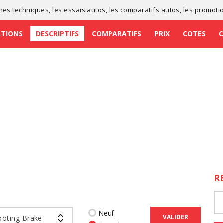
ches techniques
, les
essais autos
, les
comparatifs autos
, les
promoti
ATIONS
DESCRIPTIFS
COMPARATIFS
PRIX
COTES
R
Neuf
VALIDER
ooting Brake