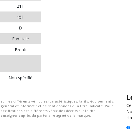
211
151
D
Familiale
Break
Non spécifié
L
ur les différents véhicules (caractéristiques, tarifs, équipements,
Ce
général et informatif et ne sont données qu'à titre indicatif. Pour
spécifications des différents véhicules décrits sur le site
No
nseigner auprès du partenaire agréé de la marque.
cla