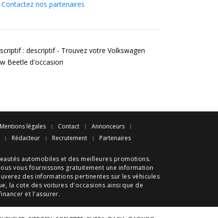
Contactez nos partenaires
scriptif : descriptif - Trouvez votre Volkswagen
w Beetle d'occasion
Mentions légales
Contact
Annonceurs
Rédacteur
Recrutement
Partenaires
eautés automobiles
et des meilleures
promotions
.
nous vous fournissons gratuitement une information
ouverez des informations pertinentes sur les véhicules
ue
, la cote des
voitures d'occasions
ainsi que de
 financer et l'assurer.