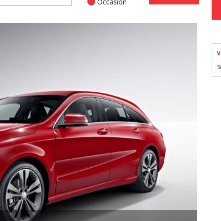
Occasion
V
S